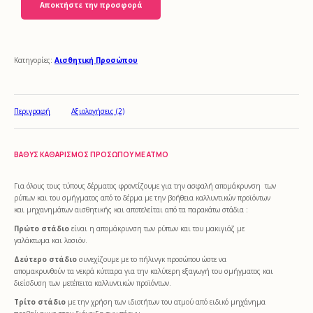
Αποκτήστε την προσφορά
Κατηγορίες:
Αισθητική Προσώπου
Περιγραφή
Αξιολογήσεις (2)
ΒΑΘΎΣ ΚΑΘΑΡΙΣΜΌΣ ΠΡΟΣΏΠΟΥ ΜΕ ΑΤΜΌ
Για όλους τους τύπους δέρματος φροντίζουμε για την ασφαλή απομάκρυνση των
ρύπων και του σμήγματος από το δέρμα με την βοήθεια καλλυντικών προϊόντων
και μηχανημάτων αισθητικής και αποτελείται από τα παρακάτω στάδια :
Πρώτο στάδιο
είναι η απομάκρυνση των ρύπων και του μακιγιάζ με
γαλάκτωμα και λοσιόν.
Δεύτερο στάδιο
συνεχίζουμε με το πήλινγκ προσώπου ώστε να
απομακρυνθούν τα νεκρά κύτταρα για την καλύτερη εξαγωγή του σμήγματος και
διείσδυση των μετέπειτα καλλυντικών προϊόντων.
Τρίτο στάδιο
με την χρήση των ιδιοτήτων του ατμού από ειδικό μηχάνημα