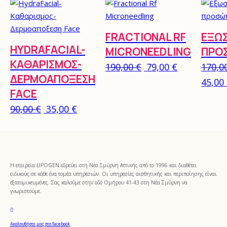
FRACTIONAL RF
ΕΞΩ
HYDRAFACIAL-
MICRONEEDLING
ΠΡΟ
ΚΑΘΑΡΙΣΜΟΣ-
Original price was:
Η τρέχουσα 
190,00
€
79,00
€
170,0
ΔΕΡΜΟΑΠΟΞΕΣΗ
Origin
45,00
FACE
Original price was: 90,00 €.
Η τρέχουσα τιμή είναι: 35,00 €.
90,00
€
35,00
€
Η εταιρεία LIPOGEN εδρεύει στη Νέα Σμύρνη Αττικής από το 1996 και διαθέτει
ειδικούς σε κάθε ένα τομέα υπηρεσιών. Οι υπηρεσίες αισθητικής και περιποίησης είναι
εξατομικευμένες. Σας καλούμε στην οδό Ομήρου 41-43 στη Νέα Σμύρνη να
γνωριστούμε.
Ακολουθήστε μας στο facebook