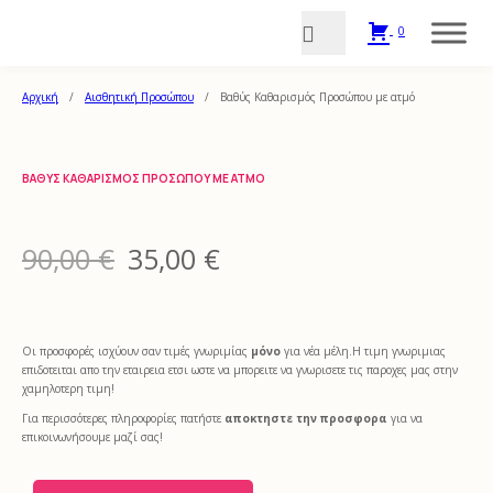
0
Αρχική
/
Αισθητική Προσώπου
/
Βαθύς Καθαρισμός Προσώπου με ατμό
ΒΑΘΎΣ ΚΑΘΑΡΙΣΜΌΣ ΠΡΟΣΏΠΟΥ ΜΕ ΑΤΜΌ
Original price was: 90,00 €.
Η τρέχουσα τιμή είνα
90,00
€
35,00
€
Οι προσφορές ισχύουν σαν τιμές γνωριμίας
μόνο
για νέα μέλη.Η τιμη γνωριμιας
επιδοτειται απο την εταιρεια ετσι ωστε να μπορειτε να γνωρισετε τις παροχες μας στην
χαμηλοτερη τιμη!
Για περισσότερες πληροφορίες πατήστε
αποκτηστε την προσφορα
για να
επικοινωνήσουμε μαζί σας!