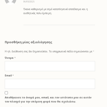
06/05/2025
θηκε με
5
από 5
Έκανα καθαρισμό με ατμό καταπληκτικό αποτέλεσμα και η
αισθητικός πολυ έμπειρη.
Προσθήκη μίας αξιολόγησης
Η ηλ. διεύθυνση σας δεν δημοσιεύεται.
Τα υποχρεωτικά πεδία σημειώνονται με
*
Όνομα
*
Email
*
Αποθήκευσε το όνομά μου, email, και τον ιστότοπο μου σε αυτόν
τον πλοηγό για την επόμενη φορά που θα σχολιάσω.