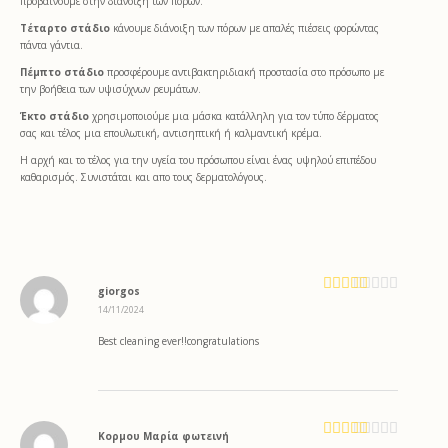
προβαίνουμε στην διάνοιξη των πόρων.
Τέταρτο στάδιο
κάνουμε διάνοιξη των πόρων με απαλές πιέσεις φορώντας
πάντα γάντια.
Πέμπτο στάδιο
προσφέρουμε αντιβακτηριδιακή προστασία στο πρόσωπο με
την βοήθεια των υψισύχνων ρευμάτων.
Έκτο στάδιο
χρησιμοποιούμε μια μάσκα κατάλληλη για τον τύπο δέρματος
σας και τέλος μια επουλωτική, αντισηπτική ή καλμαντική κρέμα.
Η αρχή και το τέλος για την υγεία του πρόσωπου είναι ένας υψηλού επιπέδου
καθαρισμός. Συνιστάται και απο τους δερματολόγους.
giorgos
Βαθμολογή
14/11/2024
θηκε με
5
από 5
Best cleaning ever!!congratulations
Κορμου Μαρία φωτεινή
Βαθμολογή