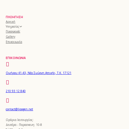
ΠΛΟΉΓΗΣΗ
Αρχική
Υπηρεσίες
Προσφορές
Gallery
Επικοινωνία
ΕΠΙΚΟΙΝΩΝΊΑ
Ομήρου 41-43, Νέα Σμύρνη Αττικής, Τ.Κ. 17121
210 93 12 840
contact@lipogen.net
Ωράρια λειτουργίας:
Δευτέρα - Παρασκευη: 10-8