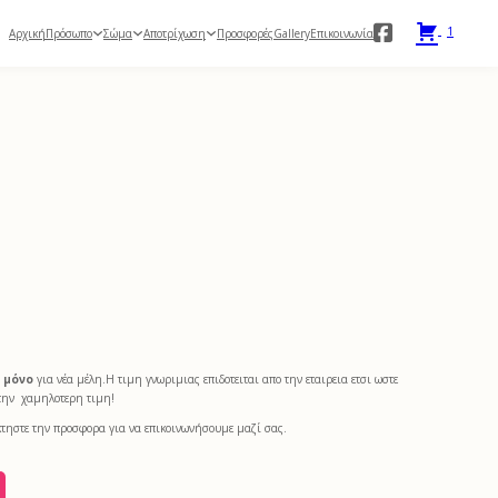
1
Πρόσωπο
Σώμα
Αποτρίχωση
Αρχική
Προσφορές
Gallery
Επικοινωνία
 price was: 190,00 €.
Η τρέχουσα τιμή είναι: 79,00 €.
ς
μόνο
για νέα μέλη.Η τιμη γνωριμιας επιδοτειται απο την εταιρεια ετσι ωστε
στην χαμηλοτερη τιμη!
κτηστε την προσφορα για να επικοινωνήσουμε μαζί σας.