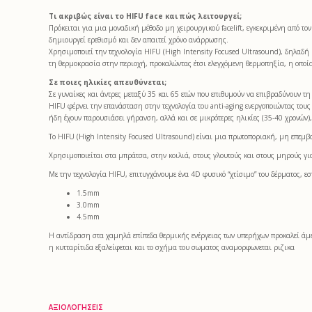
Τι ακριβώς είναι το HIFU face και πώς λειτουργεί;
Πρόκειται για μια μοναδική μέθοδο μη χειρουργικού facelift, εγκεκριμένη από τ
δημιουργεί ερεθισμό και δεν απαιτεί χρόνο ανάρρωσης.
Χρησιμοποιεί την τεχνολογία HIFU (High Intensity Focused Ultrasound), δηλαδή
τη θερμοκρασία στην περιοχή, προκαλώντας έτσι ελεγχόμενη θερμοπηξία, η οποί
Σε ποιες ηλικίες απευθύνεται;
Σε γυναίκες και άντρες μεταξύ 35 και 65 ετών που επιθυμούν να επιβραδύνουν τη
HIFU φέρνει την επανάσταση στην τεχνολογία του anti-aging ενεργοποιώντας του
ήδη έχουν παρουσιάσει γήρανση, αλλά και σε μικρότερες ηλικίες (35-40 χρονών
Το HIFU (High Intensity Focused Ultrasound) είναι μια πρωτοποριακή, μη επεμβ
Χρησιμοποιείται στα μπράτσα, στην κοιλιά, στους γλουτούς και στους μηρούς γι
Με την τεχνολογία HIFU, επιτυγχάνουμε ένα 4D φυσικό “χτίσιμο” του δέρματος, εσ
1.5mm
3.0mm
4.5mm
Η αντίδραση στα χαμηλά επίπεδα θερμικής ενέργειας των υπερήχων προκαλεί άμεση
η κυτταρίτιδα εξαλείφεται και το σχήμα του σωματος αναμορφωνεται ριζικα
ΑΞΙΟΛΟΓΉΣΕΙΣ