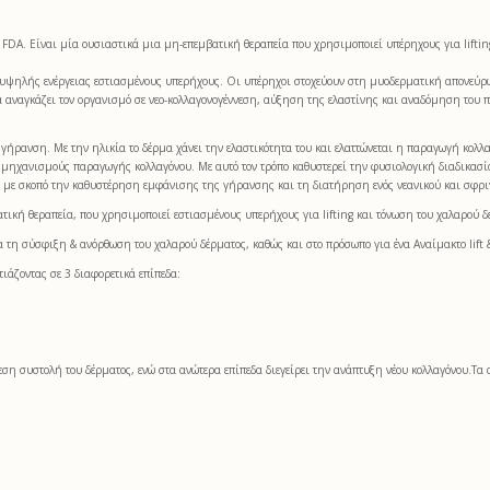
ον FDA. Είναι μία ουσιαστικά μια μη-επεμβατική θεραπεία που χρησιμοποιεί υπέρηχους για lift
 υψηλής ενέργειας εστιασμένους υπερήχους. Οι υπέρηχοι στοχεύουν στη μυοδερματική απονεύρωση
α αναγκάζει τον οργανισμό σε νεο-κολλαγονογέννεση, αύξηση της ελαστίνης και αναδόμηση του 
 γήρανση. Με την ηλικία το δέρμα χάνει την ελαστικότητα του και ελαττώνεται η παραγωγή κολλα
ς μηχανισμούς παραγωγής κολλαγόνου. Με αυτό τον τρόπο καθυστερεί την φυσιολογική διαδικασία
), με σκοπό την καθυστέρηση εμφάνισης της γήρανσης και τη διατήρηση ενός νεανικού και σφρ
ατική θεραπεία, που χρησιμοποιεί εστιασμένους υπερήχους για lifting και τόνωση του χαλαρού 
α τη σύσφιξη & ανόρθωση του χαλαρού δέρματος, καθώς και στο πρόσωπο για ένα Αναίμακτο lift 
τιάζοντας σε 3 διαφορετικά επίπεδα:
 συστολή του δέρματος, ενώ στα ανώτερα επίπεδα διεγείρει την ανάπτυξη νέου κολλαγόνου.Τα απ