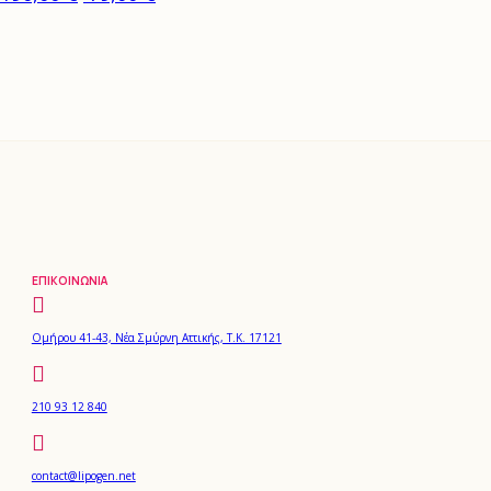
ΕΠΙΚΟΙΝΩΝΊΑ
Ομήρου 41-43, Νέα Σμύρνη Αττικής, Τ.Κ. 17121
210 93 12 840
contact@lipogen.net