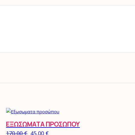
ΕΞΩΣΩΜΑΤΑ ΠΡΟΣΏΠΟΥ
Original price was: 170,00 €.
Η τρέχουσα τιμή είναι: 45,00 €.
170,00
€
45,00
€