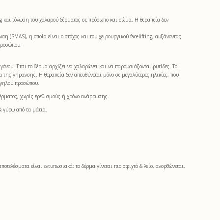
ing και τόνωση του χαλαρού δέρματος σε πρόσωπο και σώμα. Η θεραπεία δεν
 (SMAS), η οποία είναι ο στόχος και του χειρουργικού facelifting, αυξάνοντας
προσώπου.
γόνου. Έτσι το δέρμα αρχίζει να χαλαρώνει και να παρουσιάζονται ρυτίδες. Το
 της γήρανσης. Η θεραπεία δεν απευθύνεται μόνο σε μεγαλύτερες ηλικίες, που
ιγηλού προσώπου.
δέρματος, χωρίς ερεθισμούς ή χρόνο ανάρρωσης.
& γύρω από τα μάτια.
οτελέσματα είναι εντυπωσιακά: το δέρμα γίνεται πιο σφιχτό & λείο, ανορθώνεται,