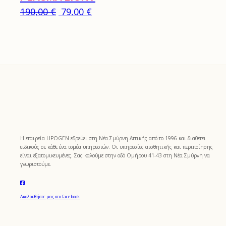
Original price was: 190,00 €.
Η τρέχουσα τιμή είναι: 79,00 €.
190,00
€
79,00
€
Η εταιρεία LIPOGEN εδρεύει στη Νέα Σμύρνη Αττικής από το 1996 και διαθέτει
ειδικούς σε κάθε ένα τομέα υπηρεσιών. Οι υπηρεσίες αισθητικής και περιποίησης
είναι εξατομικευμένες. Σας καλούμε στην οδό Ομήρου 41-43 στη Νέα Σμύρνη να
γνωριστούμε.
Ακολουθήστε μας στο facebook