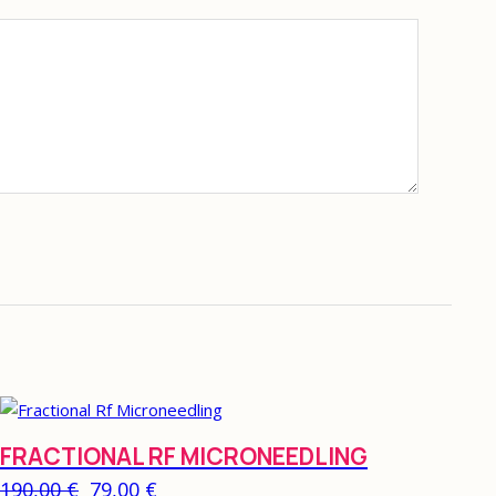
FRACTIONAL RF MICRONEEDLING
Original price was: 190,00 €.
Η τρέχουσα τιμή είναι: 79,00 €.
190,00
€
79,00
€