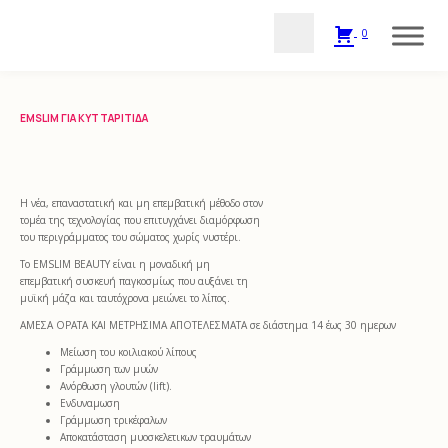
0
EMSLIM ΓΙΑ ΚΥΤΤΑΡΊΤΙΔΑ
Η νέα, επαναστατική και μη επεμβατική μέθοδο στον
τομέα της τεχνολογίας που επιτυγχάνει διαμόρφωση
του περιγράμματος του σώματος χωρίς νυστέρι.
Το EMSLIM BEAUTY είναι η μοναδική μη
επεμβατική συσκευή παγκοσμίως που αυξάνει τη
μυϊκή μάζα και ταυτόχρονα μειώνει το λίπος.
ΑΜΕΣΑ ΟΡΑΤΑ ΚΑΙ ΜΕΤΡΗΣΙΜΑ ΑΠΟΤΕΛΕΣΜΑΤΑ σε διάστημα 14 έως 30 ημερων
Μείωση του κοιλιακού λίπους
Γράμμωση των μυών
Ανόρθωση γλουτών (lift).
Ενδυναμωση
Γράμμωση τρικέφαλων
Αποκατάσταση μυοσκελετικων τραυμάτων