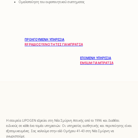
Ομαλοποίηση του ουροποιητικού συστηματος
ΠΡΟΗΓΟΎΜΕΝΗ ΥΠΗΡΕΣΊΑ
RF ΡΑΔΙΟΣΥΧΝΌΤΗΤΕΣ ΓΙΑ ΜΠΡΆΤΣΑ
ΕΠΌΜΕΝΗ ΥΠΗΡΕΣΊΑ
EMSLIM ΓΙΑ ΜΠΡΆΤΣΑ
Η εταιρεία LIPOGEN εδρεύει στη Νέα Σμύρνη Αττικής από το 1996 και διαθέτει
ειδικούς σε κάθε ένα τομέα υπηρεσιών. Οι υπηρεσίες αισθητικής και περιποίησης είναι
εξατομικευμένες. Σας καλούμε στην οδό Ομήρου 41-43 στη Νέα Σμύρνη να
γνωριστούμε.