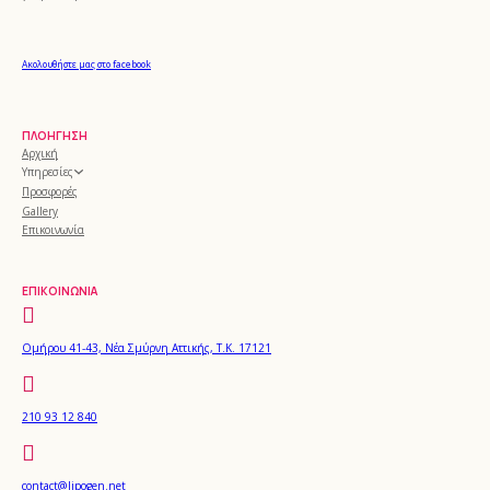
Ακολουθήστε μας στο facebook
ΠΛΟΉΓΗΣΗ
Αρχική
Υπηρεσίες
Προσφορές
Gallery
Επικοινωνία
ΕΠΙΚΟΙΝΩΝΊΑ
Ομήρου 41-43, Νέα Σμύρνη Αττικής, Τ.Κ. 17121
210 93 12 840
contact@lipogen.net