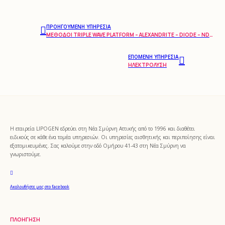
ΠΡΟΗΓΟΎΜΕΝΗ ΥΠΗΡΕΣΊΑ
ΜΕΘΟΔΟΙ TRIPLE WAVE PLATFORM – ALEXANDRITE – DIODE – NDYAG
ΕΠΌΜΕΝΗ ΥΠΗΡΕΣΊΑ
ΗΛΕΚΤΡΌΛΥΣΗ
Η εταιρεία LIPOGEN εδρεύει στη Νέα Σμύρνη Αττικής από το 1996 και διαθέτει
ειδικούς σε κάθε ένα τομέα υπηρεσιών. Οι υπηρεσίες αισθητικής και περιποίησης είναι
εξατομικευμένες. Σας καλούμε στην οδό Ομήρου 41-43 στη Νέα Σμύρνη να
γνωριστούμε.
Ακολουθήστε μας στο facebook
ΠΛΟΉΓΗΣΗ