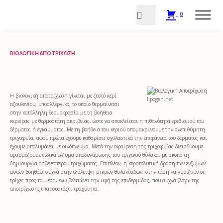
0
ΒΙΟΛΟΓΙΚΉ ΑΠΟΤΡΊΧΩΣΗ
Η βιολογική αποτρίχωση γίνεται με ζεστό κερί
αζουλενίου, υποαλλεργικό, το οποίο θερμαίνεται
στην κατάλληλη θερμοκρασία με τη βοήθεια
κεριέρας με θερμοστάτη ακριβείας, ώστε να αποκλείεται η πιθανότητα ερεθισμού του
δέρματος ή εγκαύματος. Με τη βοήθεια του κεριού απομακρύνουμε την ανεπιθύμητη
τριχοφυΐα, αφού πρώτα έχουμε καθαρίσει σχολαστικά την επιφάνεια του δέρματος και
έχουμε απολυμάνει με οινόπνευμα. Μετά την αφαίρεση της τριχοφυΐας διεισδύουμε-
εφαρμόζουμε ειδικά ένζυμα αποδυνάμωσης του τριχικού θύλακα, με σκοπό τη
δημιουργία ασθενέστερου τριχώματος. Επιπλέον, η κερατολυτική δράση των ενζύμων
αυτών βοηθάει συχνά στην εξάλειψη μικρών θυλακίτιδων, στην τάση να γυρίζουν οι
τρίχες προς τα μέσα, ενώ βελτιώνει την υφή της επιδερμίδας, που συχνά (λόγω της
αποτρίχωσης) παρουσιάζει τραχύτητα.