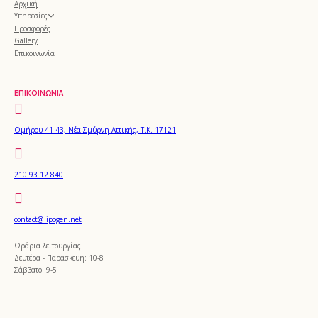
Αρχική
Υπηρεσίες
Προσφορές
Gallery
Επικοινωνία
ΕΠΙΚΟΙΝΩΝΊΑ
Ομήρου 41-43, Νέα Σμύρνη Αττικής, Τ.Κ. 17121
210 93 12 840
contact@lipogen.net
Ωράρια λειτουργίας:
Δευτέρα - Παρασκευη: 10-8
Σάββατο: 9-5