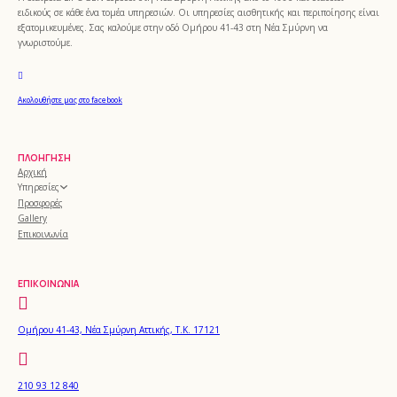
ειδικούς σε κάθε ένα τομέα υπηρεσιών. Οι υπηρεσίες αισθητικής και περιποίησης είναι
εξατομικευμένες. Σας καλούμε στην οδό Ομήρου 41-43 στη Νέα Σμύρνη να
γνωριστούμε.
Ακολουθήστε μας στο facebook
ΠΛΟΉΓΗΣΗ
Αρχική
Υπηρεσίες
Προσφορές
Gallery
Επικοινωνία
ΕΠΙΚΟΙΝΩΝΊΑ
Ομήρου 41-43, Νέα Σμύρνη Αττικής, Τ.Κ. 17121
210 93 12 840