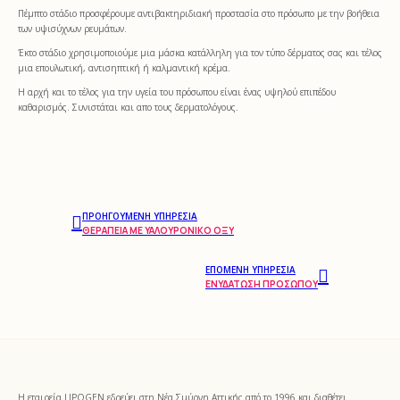
Πέμπτο στάδιο προσφέρουμε αντιβακτηριδιακή προστασία στο πρόσωπο με την βοήθεια
των υψισύχνων ρευμάτων.
Έκτο στάδιο χρησιμοποιούμε μια μάσκα κατάλληλη για τον τύπο δέρματος σας και τέλος
μια επουλωτική, αντισηπτική ή καλμαντική κρέμα.
Η αρχή και το τέλος για την υγεία του πρόσωπου είναι ένας υψηλού επιπέδου
καθαρισμός. Συνιστάται και απο τους δερματολόγους.
ΠΡΟΗΓΟΎΜΕΝΗ ΥΠΗΡΕΣΊΑ
ΘΕΡΑΠΕΊΑ ΜΕ ΥΑΛΟΥΡΟΝΙΚΌ ΟΞΎ
ΕΠΌΜΕΝΗ ΥΠΗΡΕΣΊΑ
ΕΝΥΔΆΤΩΣΗ ΠΡΟΣΏΠΟΥ
Η εταιρεία LIPOGEN εδρεύει στη Νέα Σμύρνη Αττικής από το 1996 και διαθέτει