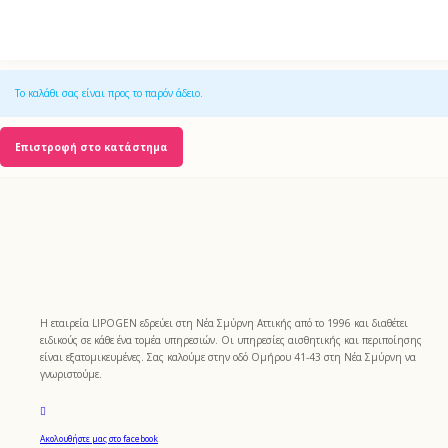
Το καλάθι σας είναι προς το παρόν άδειο.
Επιστροφή στο κατάστημα
Η εταιρεία LIPOGEN εδρεύει στη Νέα Σμύρνη Αττικής από το 1996 και διαθέτει
ειδικούς σε κάθε ένα τομέα υπηρεσιών. Οι υπηρεσίες αισθητικής και περιποίησης
είναι εξατομικευμένες. Σας καλούμε στην οδό Ομήρου 41-43 στη Νέα Σμύρνη να
γνωριστούμε.
Ακολουθήστε μας στο facebook