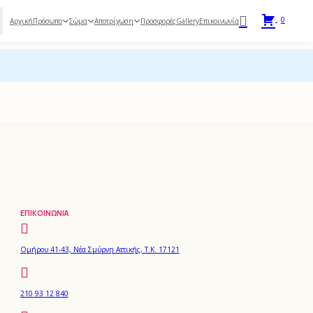
0
Πρόσωπο
Σώμα
Αποτρίχωση
Αρχική
Προσφορές
Gallery
Επικοινωνία
ΕΠΙΚΟΙΝΩΝΊΑ
Ομήρου 41-43, Νέα Σμύρνη Αττικής, Τ.Κ. 17121
210 93 12 840