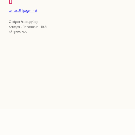
contact@lipogen.net
Ωράρια λειτουργίας:
Δευτέρα - Παρασκευη: 10-8
Σάββατο: 9-5